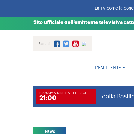
La TV come la cono
LA STORIA
Sito ufficiale dell'emittente televisiva cat
DOVE SIAMO
IL CENACOLO
Seguici
IL SANTUARIO MARIA
DELL’EVANGELIZZAZI
RENDICONTO 5×1000
L’EMITTENTE
2020
PROSSIMA DIRETTA TELEPACE
dalla Basil
21:00
NEWS