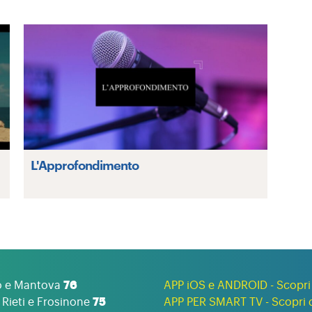
L'Approfondimento
o e Mantova
76
APP iOS e ANDROID - Scopri 
Rieti e Frosinone
75
APP PER SMART TV - Scopri d