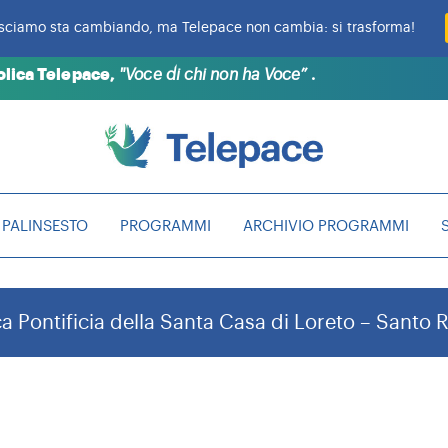
sciamo sta cambiando, ma Telepace non cambia: si trasforma!
.
tolica Telepace,
"Voce di chi non ha Voce”
 STELLA
ONE
 ANNO
PALINSESTO
PROGRAMMI
ARCHIVIO PROGRAMMI
ica Pontificia della Santa Casa di Loreto – Santo 