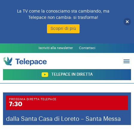
La TV come la conosciamo sta cambiando, ma
Telepace non cambia: si trasforma!
Scopri di più
L’EMITTENTE
PALINSESTO
Iscriviti alla newsletter
Contattaci
PROGRAMMI
ARCHIVIO PROGRAMMI
SOSTIENI TELEPACE
TELEPACE IN DIRETTA
PROSSIMA DIRETTA TELEPACE
7:30
dalla Santa Casa di Loreto – Santa Messa