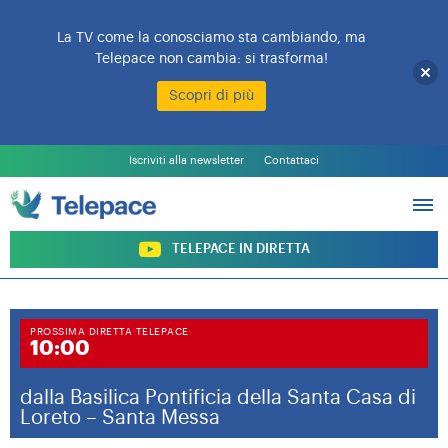
La TV come la conosciamo sta cambiando, ma
Telepace non cambia: si trasforma!
Scopri di più
L’EMITTENTE
PALINSESTO
Iscriviti alla newsletter
Contattaci
PROGRAMMI
ARCHIVIO PROGRAMMI
SOSTIENI TELEPACE
TELEPACE IN DIRETTA
PROSSIMA DIRETTA TELEPACE
10:00
dalla Basilica Pontificia della Santa Casa di
Loreto – Santa Messa