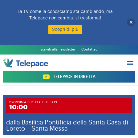
La TV come la conosciamo sta cambiando, ma
Telepace non cambia: si trasforma!
Scopri di più
L’EMITTENTE
PALINSESTO
Iscriviti alla newsletter
Contattaci
PROGRAMMI
ARCHIVIO PROGRAMMI
SOSTIENI TELEPACE
TELEPACE IN DIRETTA
PROSSIMA DIRETTA TELEPACE
10:00
dalla Basilica Pontificia della Santa Casa di
Loreto – Santa Messa