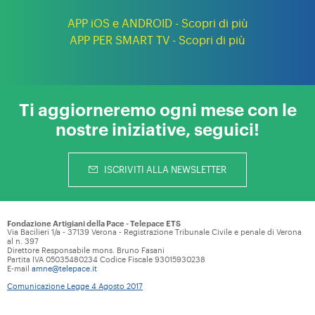
APP iOS e ANDROID - Scopri di più
APP PER SMART TV - Scopri di più
Ti aggiorneremo ogni mese con le
nostre iniziative, seguici!
ISCRIVITI ALLA NEWSLETTER
Fondazione Artigiani della Pace - Telepace ETS
Via Bacilieri 1/a - 37139 Verona - Registrazione Tribunale Civile e penale di Verona
al n. 397
Direttore Responsabile mons. Bruno Fasani
Partita IVA 05035480234 Codice Fiscale 93015930238
E-mail
amne@telepace.it
Comunicazione Legge 4 Agosto 2017