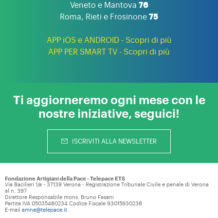
Veneto e Mantova
76
Roma, Rieti e Frosinone
75
APP iOS e ANDROID - Scopri di più
APP PER SMART TV - Scopri di più
Ti aggiorneremo ogni mese con le
nostre iniziative, seguici!
ISCRIVITI ALLA NEWSLETTER
Fondazione Artigiani della Pace - Telepace ETS
Via Bacilieri 1/a - 37139 Verona - Registrazione Tribunale Civile e penale di Verona
al n. 397
Direttore Responsabile mons. Bruno Fasani
Partita IVA 05035480234 Codice Fiscale 93015930238
E-mail
amne@telepace.it