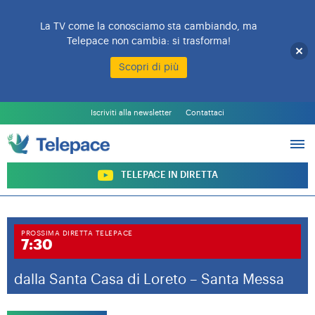
La TV come la conosciamo sta cambiando, ma
Telepace non cambia: si trasforma!
Scopri di più
L’EMITTENTE
PALINSESTO
Iscriviti alla newsletter
Contattaci
PROGRAMMI
ARCHIVIO PROGRAMMI
SOSTIENI TELEPACE
TELEPACE IN DIRETTA
PROSSIMA DIRETTA TELEPACE
7:30
dalla Santa Casa di Loreto – Santa Messa