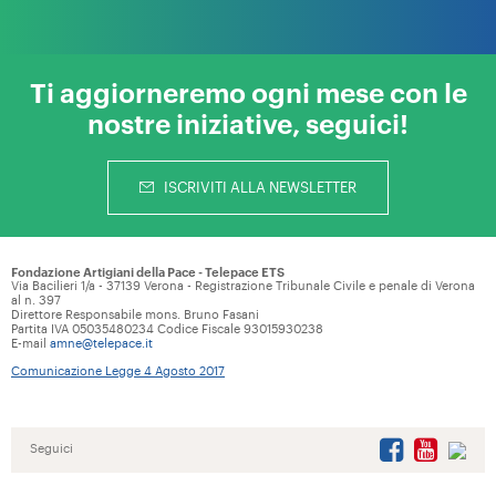
Ti aggiorneremo ogni mese con le
nostre iniziative, seguici!
ISCRIVITI ALLA NEWSLETTER
Fondazione Artigiani della Pace - Telepace ETS
Via Bacilieri 1/a - 37139 Verona - Registrazione Tribunale Civile e penale di Verona
al n. 397
Direttore Responsabile mons. Bruno Fasani
Partita IVA 05035480234 Codice Fiscale 93015930238
E-mail
amne@telepace.it
Comunicazione Legge 4 Agosto 2017
Seguici