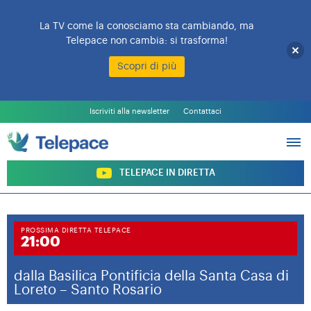
La TV come la conosciamo sta cambiando, ma
Telepace non cambia: si trasforma!
Scopri di più
L’EMITTENTE
PALINSESTO
Iscriviti alla newsletter
Contattaci
PROGRAMMI
ARCHIVIO PROGRAMMI
SOSTIENI TELEPACE
TELEPACE IN DIRETTA
PROSSIMA DIRETTA TELEPACE
21:00
dalla Basilica Pontificia della Santa Casa di
Loreto – Santo Rosario