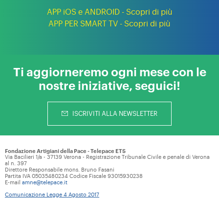
APP iOS e ANDROID - Scopri di più
APP PER SMART TV - Scopri di più
Ti aggiorneremo ogni mese con le
nostre iniziative, seguici!
ISCRIVITI ALLA NEWSLETTER
Fondazione Artigiani della Pace - Telepace ETS
Via Bacilieri 1/a - 37139 Verona - Registrazione Tribunale Civile e penale di Verona
al n. 397
Direttore Responsabile mons. Bruno Fasani
Partita IVA 05035480234 Codice Fiscale 93015930238
E-mail
amne@telepace.it
Comunicazione Legge 4 Agosto 2017