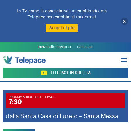
La TV come la conosciamo sta cambiando, ma
Telepace non cambia: si trasforma!
Scopri di più
L’EMITTENTE
PALINSESTO
Iscriviti alla newsletter
Contattaci
PROGRAMMI
ARCHIVIO PROGRAMMI
SOSTIENI TELEPACE
TELEPACE IN DIRETTA
PROSSIMA DIRETTA TELEPACE
7:30
dalla Santa Casa di Loreto – Santa Messa