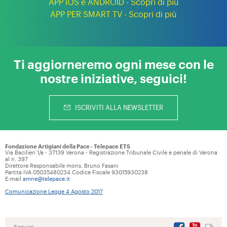
APP iOS e ANDROID - Scopri di più
APP PER SMART TV - Scopri di più
Ti aggiorneremo ogni mese con le
nostre iniziative, seguici!
ISCRIVITI ALLA NEWSLETTER
Fondazione Artigiani della Pace - Telepace ETS
Via Bacilieri 1/a - 37139 Verona - Registrazione Tribunale Civile e penale di Verona
al n. 397
Direttore Responsabile mons. Bruno Fasani
Partita IVA 05035480234 Codice Fiscale 93015930238
E-mail
amne@telepace.it
Comunicazione Legge 4 Agosto 2017