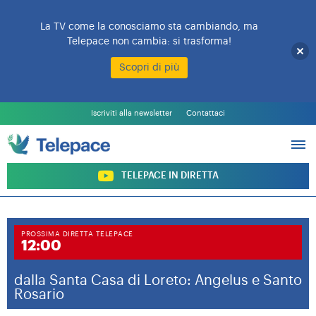
La TV come la conosciamo sta cambiando, ma
Telepace non cambia: si trasforma!
Scopri di più
L’EMITTENTE
PALINSESTO
Iscriviti alla newsletter
Contattaci
PROGRAMMI
ARCHIVIO PROGRAMMI
SOSTIENI TELEPACE
TELEPACE IN DIRETTA
PROSSIMA DIRETTA TELEPACE
12:00
dalla Santa Casa di Loreto: Angelus e Santo
Rosario