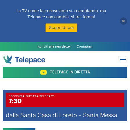
La TV come la conosciamo sta cambiando, ma
Telepace non cambia: si trasforma!
Scopri di più
L’EMITTENTE
PALINSESTO
Iscriviti alla newsletter
Contattaci
PROGRAMMI
ARCHIVIO PROGRAMMI
SOSTIENI TELEPACE
TELEPACE IN DIRETTA
PROSSIMA DIRETTA TELEPACE
7:30
dalla Santa Casa di Loreto – Santa Messa