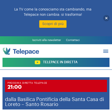
La TV come la conosciamo sta cambiando, ma
Telepace non cambia: si trasforma!
Scopri di più
L’EMITTENTE
PALINSESTO
Iscriviti alla newsletter
Contattaci
PROGRAMMI
ARCHIVIO PROGRAMMI
SOSTIENI TELEPACE
TELEPACE IN DIRETTA
PROSSIMA DIRETTA TELEPACE
21:00
dalla Basilica Pontificia della Santa Casa di
Loreto – Santo Rosario