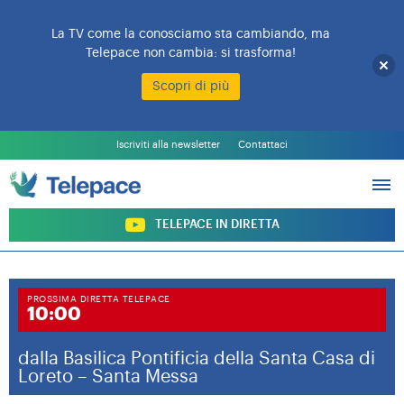
La TV come la conosciamo sta cambiando, ma
Telepace non cambia: si trasforma!
Scopri di più
L’EMITTENTE
PALINSESTO
Iscriviti alla newsletter
Contattaci
PROGRAMMI
ARCHIVIO PROGRAMMI
SOSTIENI TELEPACE
TELEPACE IN DIRETTA
PROSSIMA DIRETTA TELEPACE
10:00
dalla Basilica Pontificia della Santa Casa di
Loreto – Santa Messa