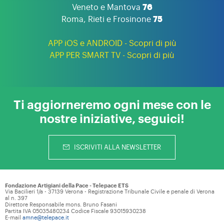
Veneto e Mantova
76
Roma, Rieti e Frosinone
75
APP iOS e ANDROID - Scopri di più
APP PER SMART TV - Scopri di più
Ti aggiorneremo ogni mese con le
nostre iniziative, seguici!
ISCRIVITI ALLA NEWSLETTER
Fondazione Artigiani della Pace - Telepace ETS
Via Bacilieri 1/a - 37139 Verona - Registrazione Tribunale Civile e penale di Verona
al n. 397
Direttore Responsabile mons. Bruno Fasani
Partita IVA 05035480234 Codice Fiscale 93015930238
E-mail
amne@telepace.it