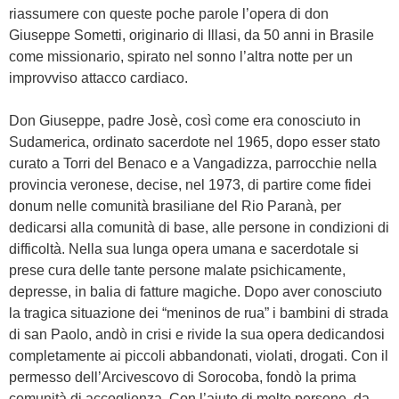
riassumere con queste poche parole l’opera di don
Giuseppe Sometti, originario di Illasi, da 50 anni in Brasile
come missionario, spirato nel sonno l’altra notte per un
improvviso attacco cardiaco.
Don Giuseppe, padre Josè, così come era conosciuto in
Sudamerica, ordinato sacerdote nel 1965, dopo esser stato
curato a Torri del Benaco e a Vangadizza, parrocchie nella
provincia veronese, decise, nel 1973, di partire come fidei
donum nelle comunità brasiliane del Rio Paranà, per
dedicarsi alla comunità di base, alle persone in condizioni di
difficoltà. Nella sua lunga opera umana e sacerdotale si
prese cura delle
tante persone malate psichicamente,
depresse, in balia di fatture magiche. Dopo aver conosciuto
la tragica situazione dei “meninos de rua” i bambini di strada
di san Paolo, andò in crisi e rivide la sua opera dedicandosi
completamente ai piccoli abbandonati, violati, drogati. Con il
permesso dell’Arcivescovo di Sorocoba, fondò la prima
comunità di accoglienza. Con l’aiuto di molte persone, da